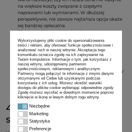
na większe koszty związane z częstymi
naprawami lub wymianami. W dłuższej
perspektywie, nie zawsze najtańsza opcja okaże
się bardziej opłacalna.
Efektywność i trwałość części – wyższa cena za
części oryginalne może wiązać się z dłuższą
Wykorzystujemy pliki cookie do spersonalizowania
trwałością i lepszą efektywnością, co może
treści i reklam, aby oferować funkcje społecznościowe i
analizować ruch w naszej witrynie. Akceptacja tego
przynieść oszczędności w postaci mniejszych
komunikatu oznacza zgodę na ich zapisywanie na
kosztów serwisowych w przyszłości.
Twoim komputerze. Informacje o tym, jak korzystasz z
Koszty przestojów – każdy przestój maszyny
naszej witryny, udostępniamy partnerom
społecznościowym, reklamowym i analitycznym.
rolniczej generuje straty. Dlatego ważne jest, aby
Partnerzy mogą połączyć te informacje z innymi danymi
wybór części zamiennych nie prowadził do
otrzymanymi od Ciebie lub uzyskanymi podczas
korzystania z ich usług. Możesz określić warunki
nieplanowanych opóźnień w pracy. Wydajność
dostępu do plików cookie wybierając odpowiednie zgody.
maszyny i jej dostępność w trakcie sezonu
Zgodę możesz wycofać w dowolnym momencie poprzez
rolniczego jest kluczowa.
kliknięcie w ikonę w lewym dolnym rogu witryny.
4. Zaufany dostawca i
Niezbędne
Niezbędne
Marketing
Marketing
serwis
Statystyka
Statystyka
Preferencje
Preferencje