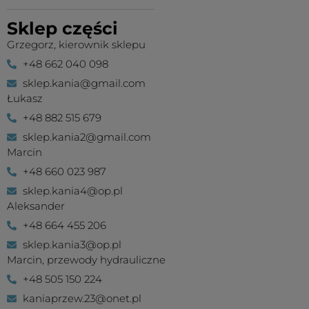
Sklep części
Grzegorz, kierownik sklepu
+48 662 040 098
sklep.kania@gmail.com
Łukasz
+48 882 515 679
sklep.kania2@gmail.com
Marcin
+48 660 023 987
sklep.kania4@op.pl
Aleksander
+48 664 455 206
sklep.kania3@op.pl
Marcin, przewody hydrauliczne
+48 505 150 224
kaniaprzew.23@onet.pl