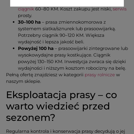
wiązaniem sznurkiem lub siatką. Wystarczy
ciągnik
60–80 KM. Koszt zakupu jest niski,
serwis
prosty.
30–100 ha
– prasa zmiennokomorowa z
systemem siatka/sznurek lub prasoowijarką.
Potrzebny ciągnik 90–120 KM. Większa
wydajność i lepsza jakość beli.
Powyżej 100 ha
– prasoowijarki zintegrowane lub
wysokowydajne prasy kostkujące. Ciągnik
powyżej 130–150 KM. Inwestycja zwraca się dzięki
wydajności i niższym kosztom robocizny na belę.
Pełną ofertę znajdziesz w kategorii
prasy rolnicze
w
naszym sklepie.
Eksploatacja prasy – co
warto wiedzieć przed
sezonem?
Regularna kontrola i konserwacja prasy decydują o jej