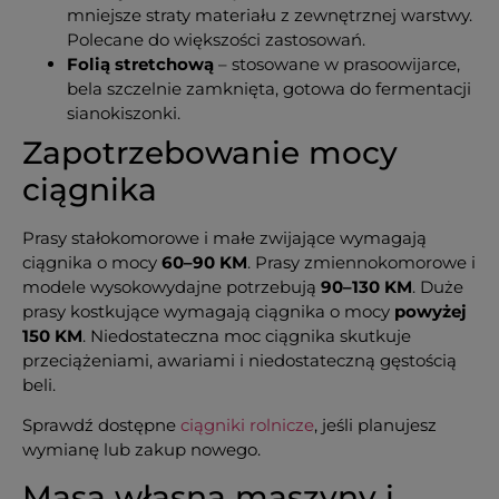
mniejsze straty materiału z zewnętrznej warstwy.
Polecane do większości zastosowań.
Folią stretchową
– stosowane w prasoowijarce,
bela szczelnie zamknięta, gotowa do fermentacji
sianokiszonki.
Zapotrzebowanie mocy
ciągnika
Prasy stałokomorowe i małe zwijające wymagają
ciągnika o mocy
60–90 KM
. Prasy zmiennokomorowe i
modele wysokowydajne potrzebują
90–130 KM
. Duże
prasy kostkujące wymagają ciągnika o mocy
powyżej
150 KM
. Niedostateczna moc ciągnika skutkuje
przeciążeniami, awariami i niedostateczną gęstością
beli.
Sprawdź dostępne
ciągniki rolnicze
, jeśli planujesz
wymianę lub zakup nowego.
Masa własna maszyny i