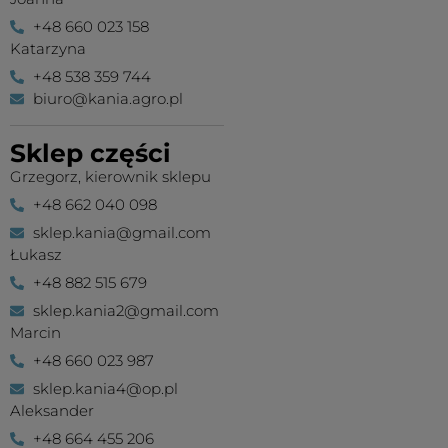
+48 660 023 158
Katarzyna
+48 538 359 744
biuro@kania.agro.pl
Sklep części
Grzegorz, kierownik sklepu
+48 662 040 098
sklep.kania@gmail.com
Łukasz
+48 882 515 679
sklep.kania2@gmail.com
Marcin
+48 660 023 987
sklep.kania4@op.pl
Aleksander
+48 664 455 206