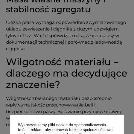
stabilność agregatu
Ciężka prasa wymaga odpowiednio zwymiarowanego
układu zawieszenia i ciągnika z dużym udźwigiem
tylnym TUZ. Warto sprawdzić masę własną prasy w
dokumentacji technicznej i porównać z ładownością
ciągnika.
Wilgotność materiału –
dlaczego ma decydujące
znaczenie?
Wilgotność zbieranego materiału bezpośrednio
wpływa na jakość przechowywania beli i
bezpieczeństwo paszy. Belowanie przy niewłaściwej
wilgotności prowadzi do pleśnienia, strat wartości
odżywczych lub samozapłonu.
Wykorzystujemy pliki cookie do spersonalizowania
treści i reklam, aby oferować funkcje społecznościowe i