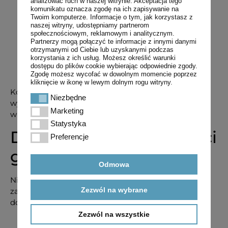
analizować ruch w naszej witrynie. Akceptacja tego
Siano
– beluj przy wilgotności poniżej 18%.
komunikatu oznacza zgodę na ich zapisywanie na
Wyższe wartości grożą pleśnieniem i
Twoim komputerze. Informacje o tym, jak korzystasz z
samozagrzewaniem.
naszej witryny, udostępniamy partnerom
społecznościowym, reklamowym i analitycznym.
Słoma
– maksymalna wilgotność to 20%. Sucha
Partnerzy mogą połączyć te informacje z innymi danymi
słoma lepiej się prasuje i dłużej przechowuje.
otrzymanymi od Ciebie lub uzyskanymi podczas
Sianokiszonka
– optymalna wilgotność to 35–
korzystania z ich usług. Możesz określić warunki
dostępu do plików cookie wybierając odpowiednie zgody.
55%. W tym przedziale zachodzi prawidłowa
Zgodę możesz wycofać w dowolnym momencie poprzez
fermentacja beztlenowa po owinięciu folią.
kliknięcie w ikonę w lewym dolnym rogu witryny.
Kontrola wilgotności przed belowaniem jest prosta –
Niezbędne
Niezbędne
wystarczy użyć ręcznego lub elektronicznego
Marketing
Marketing
wilgotnościomierza paszowego.
Statystyka
Statystyka
Dobór prasy do wielkości
Preferencje
Preferencje
gospodarstwa
Odmowa
Nie ma jednej prasy idealnej dla każdego – wybór
Zezwól na wybrane
zależy głównie od areału, rodzaju produkcji i
dostępnego sprzętu.
Zezwól na wszystkie
Do 30 ha
– prosta prasa stałokomorowa z