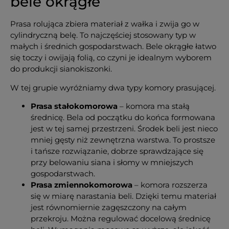
bele okrągłe
Prasa rolująca zbiera materiał z wałka i zwija go w
cylindryczną belę. To najczęściej stosowany typ w
małych i średnich gospodarstwach. Bele okrągłe łatwo
się toczy i owijają folią, co czyni je idealnym wyborem
do produkcji sianokiszonki.
W tej grupie wyróżniamy dwa typy komory prasującej.
Prasa stałokomorowa
– komora ma stałą
średnicę. Bela od początku do końca formowana
jest w tej samej przestrzeni. Środek beli jest nieco
mniej gęsty niż zewnętrzna warstwa. To prostsze
i tańsze rozwiązanie, dobrze sprawdzające się
przy belowaniu siana i słomy w mniejszych
gospodarstwach.
Prasa zmiennokomorowa
– komora rozszerza
się w miarę narastania beli. Dzięki temu materiał
jest równomiernie zagęszczony na całym
przekroju. Można regulować docelową średnicę