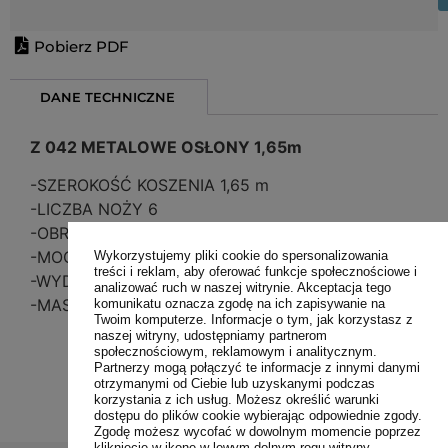
Pobierz PDF
DANE TECHNICZNE
Z 042 METALOWE OSŁONY 1,65m
-SZEROKOŚĆ KOSZENIA 1,65 m
-LICZBA NOŻY 6
-OBROTY WOM 540 obr./min
-MOC CIĄGNIKA (KM) OD 40
Wykorzystujemy pliki cookie do spersonalizowania
treści i reklam, aby oferować funkcje społecznościowe i
-WYDAJNOŚĆ ROBOCZA 1,5 ha/h
analizować ruch w naszej witrynie. Akceptacja tego
-MASA 360 kg
komunikatu oznacza zgodę na ich zapisywanie na
Twoim komputerze. Informacje o tym, jak korzystasz z
naszej witryny, udostępniamy partnerom
społecznościowym, reklamowym i analitycznym.
Partnerzy mogą połączyć te informacje z innymi danymi
otrzymanymi od Ciebie lub uzyskanymi podczas
korzystania z ich usług. Możesz określić warunki
dostępu do plików cookie wybierając odpowiednie zgody.
Zgodę możesz wycofać w dowolnym momencie poprzez
kliknięcie w ikonę w lewym dolnym rogu witryny.