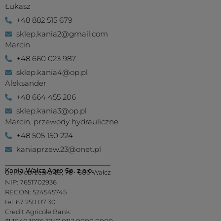
Łukasz
+48 882 515 679
sklep.kania2@gmail.com
Marcin
+48 660 023 987
sklep.kania4@op.pl
Aleksander
+48 664 455 206
sklep.kania3@op.pl
Marcin, przewody hydrauliczne
+48 505 150 224
kaniaprzew.23@onet.pl
Kania Wałcz Agro Sp. z o.o.
ul. Kołobrzeska 39, 78 - 600 Wałcz
NIP: 7651702936
REGON: 524545745
tel. 67 250 07 30
Credit Agricole Bank:
31 1940 1076 3247 0112 0000 0000