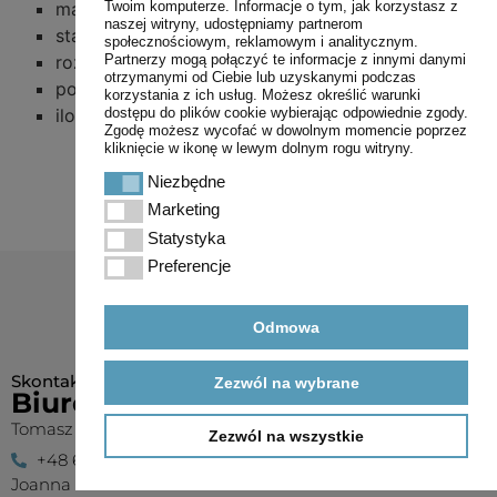
Twoim komputerze. Informacje o tym, jak korzystasz z
manometr glicerynowy
naszej witryny, udostępniamy partnerom
stabilizacja belki mechaniczna
społecznościowym, reklamowym i analitycznym.
Partnerzy mogą połączyć te informacje z innymi danymi
rozkładanie belki mechanicznie
otrzymanymi od Ciebie lub uzyskanymi podczas
podnoszenie belki mechaniczne
korzystania z ich usług. Możesz określić warunki
dostępu do plików cookie wybierając odpowiednie zgody.
ilość sekcji cieczowych 5
Zgodę możesz wycofać w dowolnym momencie poprzez
kliknięcie w ikonę w lewym dolnym rogu witryny.
Niezbędne
Niezbędne
Marketing
Marketing
Statystyka
Statystyka
Preferencje
Preferencje
Odmowa
Skontaktuj się z nami
Zezwól na wybrane
Biuro maszyn
Tomasz
Zezwól na wszystkie
+48 668 386 224
Joanna