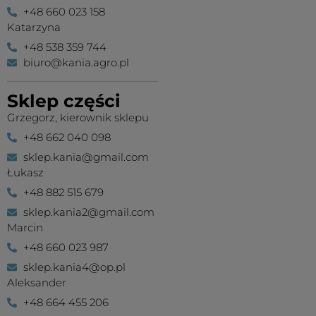
+48 660 023 158
Katarzyna
+48 538 359 744
biuro@kania.agro.pl
Sklep części
Grzegorz, kierownik sklepu
+48 662 040 098
sklep.kania@gmail.com
Łukasz
+48 882 515 679
sklep.kania2@gmail.com
Marcin
+48 660 023 987
sklep.kania4@op.pl
Aleksander
+48 664 455 206