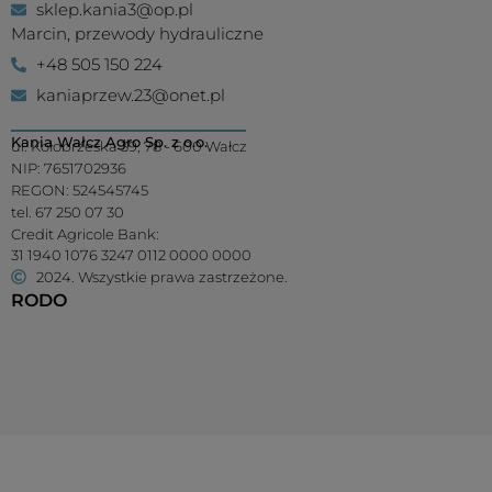
sklep.kania3@op.pl
Marcin, przewody hydrauliczne
+48 505 150 224
kaniaprzew.23@onet.pl
Kania Wałcz Agro Sp. z o.o.
ul. Kołobrzeska 39, 78 - 600 Wałcz
NIP: 7651702936
REGON: 524545745
tel. 67 250 07 30
Credit Agricole Bank:
31 1940 1076 3247 0112 0000 0000
2024. Wszystkie prawa zastrzeżone.
RODO