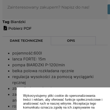
Zainteresowany zakupem? Napisz do nas!
Tag
Biardzki
Pobierz PDF
DANE TECHNICZNE
OPIS
pojemność:600l
lanca FORTE: 15m
pompa BIARDZKI P-120l/min
belka polowa rozkładana ręcznie
regulacja wysokości za pomocą wyciągarki
ręcznej
zbiornik do mycia rąk
zabezpieczenie ramy oraz belki farbą
Wykorzystujemy pliki cookie do spersonalizowania
treści i reklam, aby oferować funkcje społecznościowe i
antykorozyjną
analizować ruch w naszej witrynie. Akceptacja tego
rozdzielacz FERMO
komunikatu oznacza zgodę na ich zapisywanie na