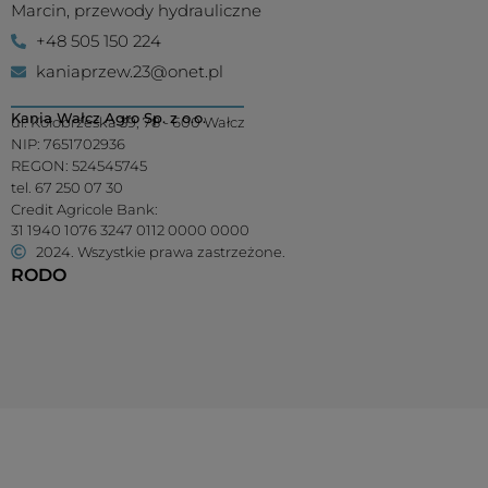
Marcin, przewody hydrauliczne
+48 505 150 224
kaniaprzew.23@onet.pl
Kania Wałcz Agro Sp. z o.o.
ul. Kołobrzeska 39, 78 - 600 Wałcz
NIP: 7651702936
REGON: 524545745
tel. 67 250 07 30
Credit Agricole Bank:
31 1940 1076 3247 0112 0000 0000
2024. Wszystkie prawa zastrzeżone.
RODO