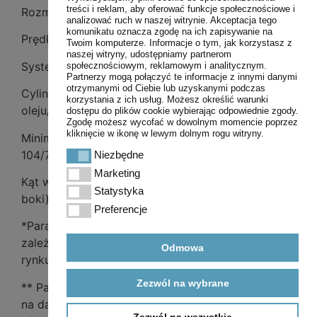
treści i reklam, aby oferować funkcje społecznościowe i
Rozmiar ogumienia
550/60-22,5
analizować ruch w naszej witrynie. Akceptacja tego
komunikatu oznacza zgodę na ich zapisywanie na
Prędkość konstrukcyjna 40 [km/h]
Twoim komputerze. Informacje o tym, jak korzystasz z
naszej witryny, udostępniamy partnerom
System wywrotu trójstronny
społecznościowym, reklamowym i analitycznym.
Partnerzy mogą połączyć te informacje z innymi danymi
otrzymanymi od Ciebie lub uzyskanymi podczas
Cylinder teleskopowy (skok/zapotrzebowanie
korzystania z ich usług. Możesz określić warunki
oleju/ciśnienie) 1980mm/18L/200bar
dostępu do plików cookie wybierając odpowiednie zgody.
Zgodę możesz wycofać w dowolnym momencie poprzez
kliknięcie w ikonę w lewym dolnym rogu witryny.
Minimalne zapotrzebowanie mocy ciągnika
104/76,4 [KM/kW]
Niezbędne
Niezbędne
Marketing
Marketing
Kąt wywrotu skrzyni ładunkowej (do tyłu / na
Statystyka
Statystyka
boki) 50/46 [˚]
Preferencje
Preferencje
*Parametr – dopuszczalna masa całkowita – w
zależności od ograniczeń prawnych na danym
Odmowa
rynku sprzedaży, może się różnić od podanego
Zezwól na wybrane
** Parametr uzależniony od ograniczeń prawnych
na danym rynku oraz od kompletacji, może się