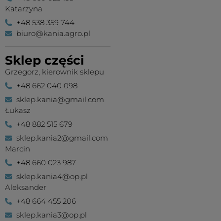
Katarzyna
+48 538 359 744
biuro@kania.agro.pl
Sklep części
Grzegorz, kierownik sklepu
+48 662 040 098
sklep.kania@gmail.com
Łukasz
+48 882 515 679
sklep.kania2@gmail.com
Marcin
+48 660 023 987
sklep.kania4@op.pl
Aleksander
+48 664 455 206
sklep.kania3@op.pl