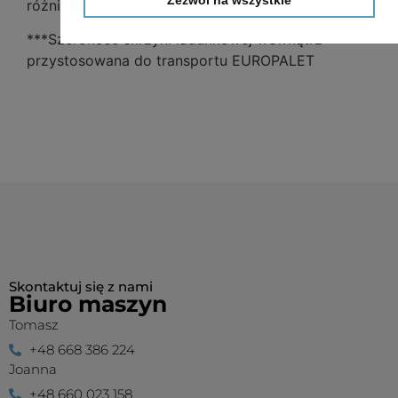
Zezwól na wszystkie
różnić od podanego
***Szerokość skrzyni ładunkowej wewnątrz
przystosowana do transportu EUROPALET
Skontaktuj się z nami
Biuro maszyn
Tomasz
+48 668 386 224
Joanna
+48 660 023 158