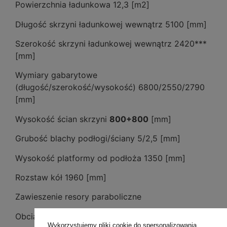
Powierzchnia ładunkowa 12,3 [m2]
Długość skrzyni ładunkowej wewnątrz 5100 [mm]
Szerokość skrzyni ładunkowej wewnątrz 2420***
[mm]
Wymiary gabarytowe
(długość/szerokość/wysokość) 6800/2550/2790
[mm]
Wysokość ścian skrzyni
800+800
[mm]
Grubość blachy podłogi/ściany 5/2,5 [mm]
Wysokość platformy od podłoża 1350 [mm]
Rozstaw kół 1960 [mm]
Zawieszenie resory paraboliczne
Obciążenie oka dyszla 2000 [kg]
Wykorzystujemy pliki cookie do spersonalizowania